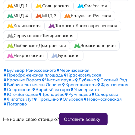
МЦД-1
Солнцевская
Филёвская
МЦД-4
МЦД-3
Калужско-Рижская
Калининская
Таганско-Краснопресненская
Серпуховско-Тимирязевская
Люблинско-Дмитровская
Замоскворецкая
Некрасовская
Бутовская
Бульвар Рокоссовского
Черкизовская
Преображенская площадь
Красносельская
Красные Ворота
Чистые пруды
Лубянка
Охотный Ряд
Библиотека имени Ленина
Кропоткинская
Фрунзенская
Спортивная
Воробьёвы горы
Университет
Юго-Западная
Тропарёво
Румянцево
Саларьево
Филатов Луг
Прокшино
Ольховая
Новомосковская
Потапово
Не нашли свою станцию?
Оставить заявку