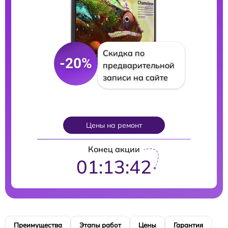
Скидка по
-20%
предварительной
записи на сайте
Цены на ремонт
Конец акции
01:13:40
Преимущества
Этапы работ
Цены
Гарантия
М