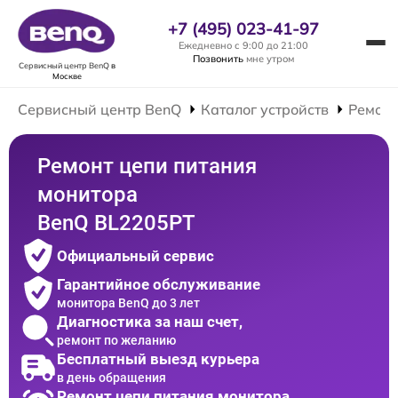
+7 (495) 023-41-97
Ежедневно с 9:00 до 21:00
Позвонить
мне утром
Сервисный центр BenQ
в
Москве
Сервисный центр BenQ
Каталог устройств
Ремонт
Ремонт цепи питания
монитора
BenQ BL2205PT
Официальный сервис
Гарантийное обслуживание
монитора BenQ до 3 лет
Диагностика за наш счет,
ремонт по желанию
Бесплатный выезд курьера
в день обращения
Ремонт цепи питания монитора