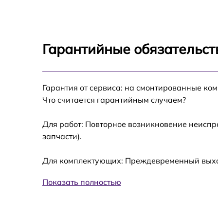
Прошивка блока управления BenQ BL2783
Замена лампы подсветки BenQ BL2783
Гарантийные обязательст
Ремонт блока управления BenQ BL2783
Гарантия от сервиса: на смонтированные ко
Замена блока питания BenQ BL2783
Что считается гарантийным случаем?
Замена электронных компонентов BenQ
BL2783
Для работ: Повторное возникновение неиспр
запчасти).
Для комплектующих: Преждевременный выход
Показать полностью