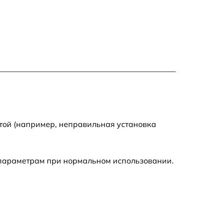
700 р
1400 р
700 р
1500 р
1900 р
той (например, неправильная установка
 параметрам при нормальном использовании.