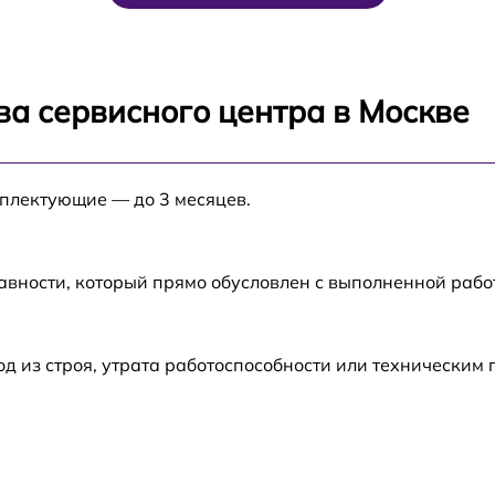
от 60 мин
от 60 мин
ва сервисного центра в Москве
от 60 мин
мплектующие — до 3 месяцев.
от 60 мин
от 60 мин
авности, который прямо обусловлен с выполненной рабо
 из строя, утрата работоспособности или техническим