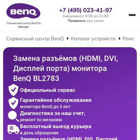
+7 (495) 023-41-97
Ежедневно с 9:00 до 21:00
Позвонить
мне утром
Сервисный центр BenQ
в
Москве
Сервисный центр BenQ
Каталог устройств
Ремонт
Замена разъёмов (HDMI, DVI,
Дисплей порта) монитора
BenQ BL2783
Официальный сервис
Гарантийное обслуживание
монитора BenQ до 3 лет
Диагностика за наш счет,
ремонт по желанию
Бесплатный выезд курьера
в день обращения
Замена разъёмов (HDMI, DVI, Дисплей