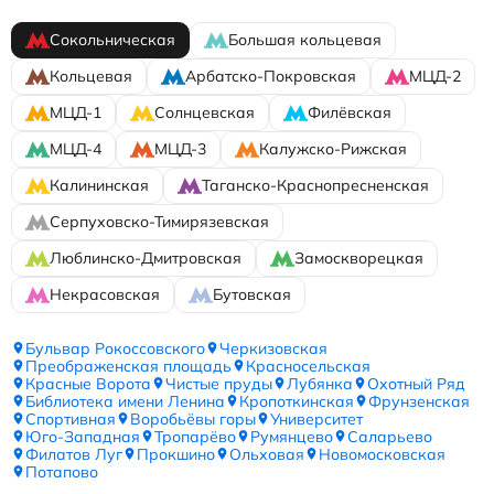
Сокольническая
Большая кольцевая
Кольцевая
Арбатско-Покровская
МЦД-2
МЦД-1
Солнцевская
Филёвская
МЦД-4
МЦД-3
Калужско-Рижская
Калининская
Таганско-Краснопресненская
Серпуховско-Тимирязевская
Люблинско-Дмитровская
Замоскворецкая
Некрасовская
Бутовская
Бульвар Рокоссовского
Черкизовская
Преображенская площадь
Красносельская
Красные Ворота
Чистые пруды
Лубянка
Охотный Ряд
Библиотека имени Ленина
Кропоткинская
Фрунзенская
Спортивная
Воробьёвы горы
Университет
Юго-Западная
Тропарёво
Румянцево
Саларьево
Филатов Луг
Прокшино
Ольховая
Новомосковская
Потапово