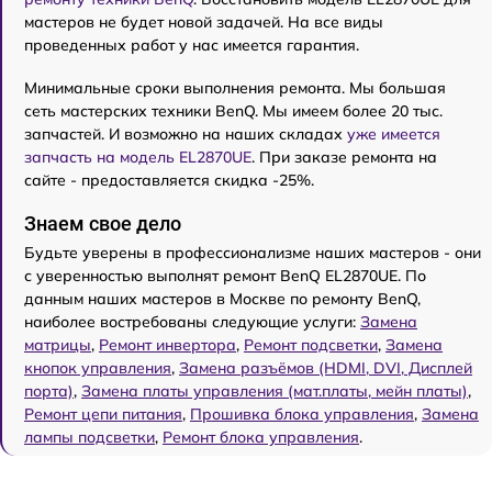
мастеров не будет новой задачей. На все виды
проведенных работ у нас имеется гарантия.
Минимальные сроки выполнения ремонта. Мы большая
сеть мастерских техники BenQ. Мы имеем более 20 тыс.
запчастей. И возможно на наших складах
уже имеется
запчасть на модель EL2870UE
. При заказе ремонта на
сайте - предоставляется скидка -25%.
Знаем свое дело
Будьте уверены в профессионализме наших мастеров - они
с уверенностью выполнят ремонт BenQ EL2870UE. По
данным наших мастеров в Москве по ремонту BenQ,
наиболее востребованы следующие услуги:
Замена
матрицы
,
Ремонт инвертора
,
Ремонт подсветки
,
Замена
кнопок управления
,
Замена разъёмов (HDMI, DVI, Дисплей
порта)
,
Замена платы управления (мат.платы, мейн платы)
,
Ремонт цепи питания
,
Прошивка блока управления
,
Замена
лампы подсветки
,
Ремонт блока управления
.