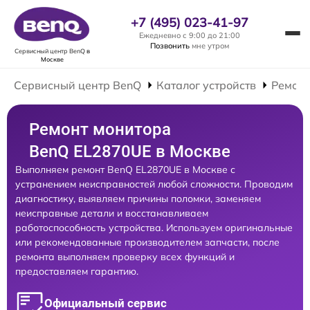
+7 (495) 023-41-97
Ежедневно с 9:00 до 21:00
Позвонить
мне утром
Сервисный центр BenQ
в
Москве
Сервисный центр BenQ
Каталог устройств
Ремонт
Ремонт монитора
BenQ EL2870UE в Москве
Выполняем ремонт BenQ EL2870UE в Москве с
устранением неисправностей любой сложности. Проводим
диагностику, выявляем причины поломки, заменяем
неисправные детали и восстанавливаем
работоспособность устройства. Используем оригинальные
или рекомендованные производителем запчасти, после
ремонта выполняем проверку всех функций и
предоставляем гарантию.
Официальный сервис