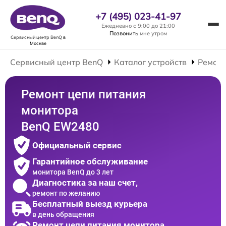
+7 (495) 023-41-97
Ежедневно с 9:00 до 21:00
Позвонить
мне утром
Сервисный центр BenQ
в
Москве
Сервисный центр BenQ
Каталог устройств
Ремонт
Ремонт цепи питания
монитора
BenQ EW2480
Официальный сервис
Гарантийное обслуживание
монитора BenQ до 3 лет
Диагностика за наш счет,
ремонт по желанию
Бесплатный выезд курьера
в день обращения
Ремонт цепи питания монитора