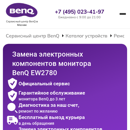
+7 (495) 023-41-97
Ежедневно с 9:00 до 21:00
Сервисный центр BenQ
в
Москве
Сервисный центр BenQ
Каталог устройств
Ремонт
Замена электронных
компонентов монитора
BenQ EW2780
Официальный сервис
Гарантийное обслуживание
монитора BenQ до 3 лет
Диагностика за наш счет,
ремонт по желанию
Бесплатный выезд курьера
в день обращения
Замена электронных компонентов