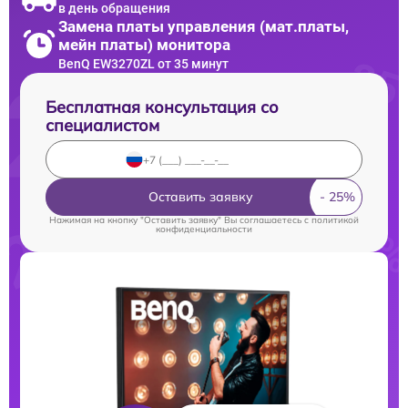
в день обращения
Замена платы управления (мат.платы,
мейн платы) монитора
BenQ EW3270ZL от 35 минут
Бесплатная консультация со
специалистом
Оставить заявку
Нажимая на кнопку "Оставить заявку" Вы соглашаетесь c
политикой
конфиденциальности