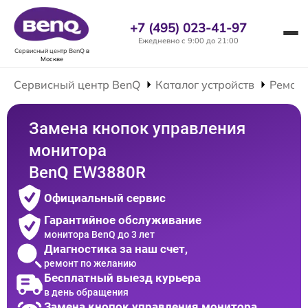
+7 (495) 023-41-97
Ежедневно с 9:00 до 21:00
Сервисный центр BenQ
в
Москве
Сервисный центр BenQ
Каталог устройств
Ремонт
Замена кнопок управления
монитора
BenQ EW3880R
Официальный сервис
Гарантийное обслуживание
монитора BenQ до 3 лет
Диагностика за наш счет,
ремонт по желанию
Бесплатный выезд курьера
в день обращения
Замена кнопок управления монитора