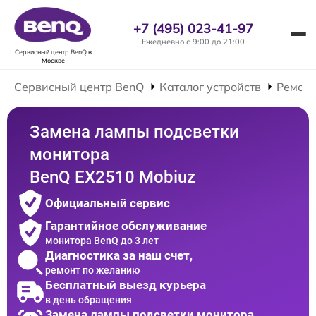
+7 (495) 023-41-97
Ежедневно с 9:00 до 21:00
Сервисный центр BenQ
в
Москве
Сервисный центр BenQ
Каталог устройств
Ремонт
Замена лампы подсветки
монитора
BenQ EX2510 Mobiuz
Официальный сервис
Гарантийное обслуживание
монитора BenQ до 3 лет
Диагностика за наш счет,
ремонт по желанию
Бесплатный выезд курьера
в день обращения
Замена лампы подсветки монитора