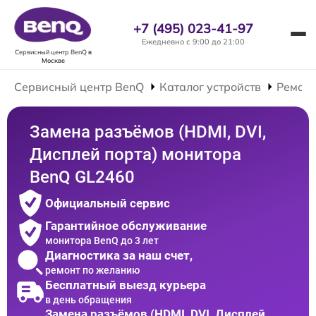
+7 (495) 023-41-97
Ежедневно с 9:00 до 21:00
Сервисный центр BenQ
в
Москве
Сервисный центр BenQ
Каталог устройств
Ремонт
Замена разъёмов (HDMI, DVI,
Дисплей порта) монитора
BenQ GL2460
Официальный сервис
Гарантийное обслуживание
монитора BenQ до 3 лет
Диагностика за наш счет,
ремонт по желанию
Бесплатный выезд курьера
в день обращения
Замена разъёмов (HDMI, DVI, Дисплей