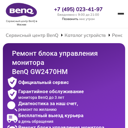
+7 (495) 023-41-97
Ежедневно с 9:00 до 21:00
Позвонить
мне утром
Сервисный центр BenQ
в
Москве
Сервисный центр BenQ
Каталог устройств
Ремонт
Ремонт блока управления
монитора
BenQ GW2470HM
Официальный сервис
Гарантийное обслуживание
монитора BenQ до 3 лет
Диагностика за наш счет,
ремонт по желанию
Бесплатный выезд курьера
в день обращения
Ремонт блока управления монитора