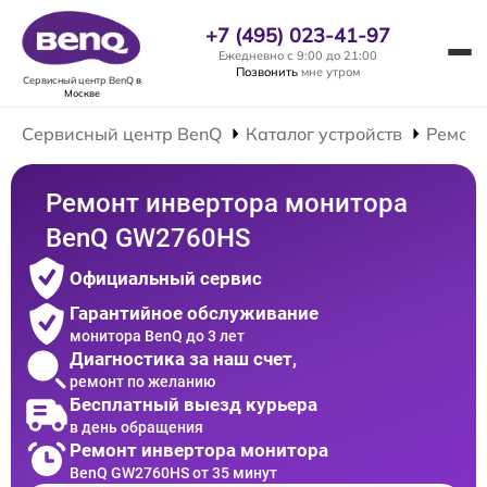
+7 (495) 023-41-97
Ежедневно с 9:00 до 21:00
Позвонить
мне утром
Сервисный центр BenQ
в
Москве
Сервисный центр BenQ
Каталог устройств
Ремонт
Ремонт инвертора монитора
BenQ GW2760HS
Официальный сервис
Гарантийное обслуживание
монитора BenQ до 3 лет
Диагностика за наш счет,
ремонт по желанию
Бесплатный выезд курьера
в день обращения
Ремонт инвертора монитора
BenQ GW2760HS от 35 минут