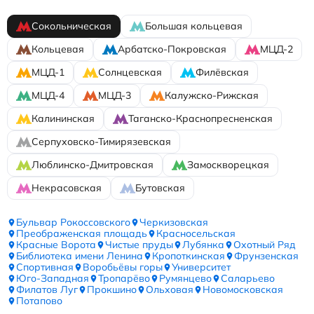
Сокольническая
Большая кольцевая
Кольцевая
Арбатско-Покровская
МЦД-2
МЦД-1
Солнцевская
Филёвская
МЦД-4
МЦД-3
Калужско-Рижская
Калининская
Таганско-Краснопресненская
Серпуховско-Тимирязевская
Люблинско-Дмитровская
Замоскворецкая
Некрасовская
Бутовская
Бульвар Рокоссовского
Черкизовская
Преображенская площадь
Красносельская
Красные Ворота
Чистые пруды
Лубянка
Охотный Ряд
Библиотека имени Ленина
Кропоткинская
Фрунзенская
Спортивная
Воробьёвы горы
Университет
Юго-Западная
Тропарёво
Румянцево
Саларьево
Филатов Луг
Прокшино
Ольховая
Новомосковская
Потапово