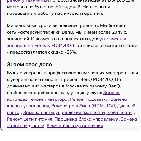
ремонту техники BenQ
. Восстановить модель PD3420Q для
мастеров не будет новой задачей. На все виды
проведенных работ у нас имеется гарантия.
Минимальные сроки выполнения ремонта. Мы большая
сеть мастерских техники BenQ. Мы имеем более 20 тыс.
запчастей. И возможно на наших складах
уже имеется
запчасть на модель PD3420Q
. При заказе ремонта на сайте
- предоставляется скидка -25%.
Знаем свое дело
Будьте уверены в профессионализме наших мастеров - они
с уверенностью выполнят ремонт BenQ PD3420Q. По
данным наших мастеров в Москве по ремонту BenQ,
наиболее востребованы следующие услуги:
Замена
матрицы
,
Ремонт инвертора
,
Ремонт подсветки
,
Замена
кнопок управления
,
Замена разъёмов (HDMI, DVI, Дисплей
порта)
,
Замена платы управления (мат.платы, мейн платы)
,
Ремонт цепи питания
,
Прошивка блока управления
,
Замена
лампы подсветки
,
Ремонт блока управления
.