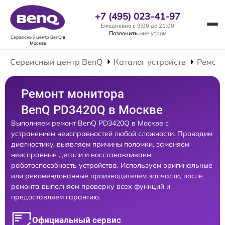
+7 (495) 023-41-97
Ежедневно с 9:00 до 21:00
Позвонить
мне утром
Сервисный центр BenQ
в
Москве
Сервисный центр BenQ
Каталог устройств
Ремонт
Ремонт монитора
BenQ PD3420Q в Москве
Выполняем ремонт BenQ PD3420Q в Москве с
устранением неисправностей любой сложности. Проводим
диагностику, выявляем причины поломки, заменяем
неисправные детали и восстанавливаем
работоспособность устройства. Используем оригинальные
или рекомендованные производителем запчасти, после
ремонта выполняем проверку всех функций и
предоставляем гарантию.
Официальный сервис