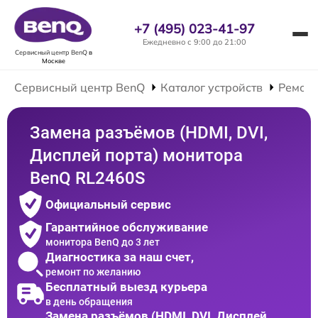
+7 (495) 023-41-97
Ежедневно с 9:00 до 21:00
Сервисный центр BenQ
в
Москве
Сервисный центр BenQ
Каталог устройств
Ремонт
Замена разъёмов (HDMI, DVI,
Дисплей порта) монитора
BenQ RL2460S
Официальный сервис
Гарантийное обслуживание
монитора BenQ до 3 лет
Диагностика за наш счет,
ремонт по желанию
Бесплатный выезд курьера
в день обращения
Замена разъёмов (HDMI, DVI, Дисплей