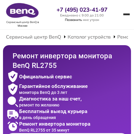
+7 (495) 023-41-97
Ежедневно с 9:00 до 21:00
Позвонить
мне утром
Сервисный центр BenQ
в
Москве
Сервисный центр BenQ
Каталог устройств
Ремонт
Ремонт инвертора монитора
BenQ RL2755
Официальный сервис
Гарантийное обслуживание
монитора BenQ до 3 лет
Диагностика за наш счет,
ремонт по желанию
Бесплатный выезд курьера
в день обращения
Ремонт инвертора монитора
BenQ RL2755 от 35 минут