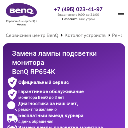
+7 (495) 023-41-97
Ежедневно с 9:00 до 21:00
Позвонить
мне утром
Сервисный центр BenQ
в
Москве
Сервисный центр BenQ
Каталог устройств
Ремонт
Замена лампы подсветки
монитора
BenQ RP654K
Официальный сервис
Гарантийное обслуживание
монитора BenQ до 3 лет
Диагностика за наш счет,
ремонт по желанию
Бесплатный выезд курьера
в день обращения
Замена лампы подсветки монитора