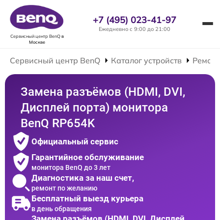
+7 (495) 023-41-97
Ежедневно с 9:00 до 21:00
Сервисный центр BenQ
в
Москве
Сервисный центр BenQ
Каталог устройств
Ремонт
Замена разъёмов (HDMI, DVI,
Дисплей порта) монитора
BenQ RP654K
Официальный сервис
Гарантийное обслуживание
монитора BenQ до 3 лет
Диагностика за наш счет,
ремонт по желанию
Бесплатный выезд курьера
в день обращения
Замена разъёмов (HDMI, DVI, Дисплей