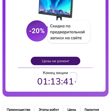
Скидка по
-20%
предварительной
записи на сайте
Цены на ремонт
Конец акции
01:13:40
Преимущества
Этапы работ
Цены
Гарантия
М