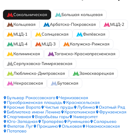
Сокольническая
Большая кольцевая
Кольцевая
Арбатско-Покровская
МЦД-2
МЦД-1
Солнцевская
Филёвская
МЦД-4
МЦД-3
Калужско-Рижская
Калининская
Таганско-Краснопресненская
Серпуховско-Тимирязевская
Люблинско-Дмитровская
Замоскворецкая
Некрасовская
Бутовская
Бульвар Рокоссовского
Черкизовская
Преображенская площадь
Красносельская
Красные Ворота
Чистые пруды
Лубянка
Охотный Ряд
Библиотека имени Ленина
Кропоткинская
Фрунзенская
Спортивная
Воробьёвы горы
Университет
Юго-Западная
Тропарёво
Румянцево
Саларьево
Филатов Луг
Прокшино
Ольховая
Новомосковская
Потапово