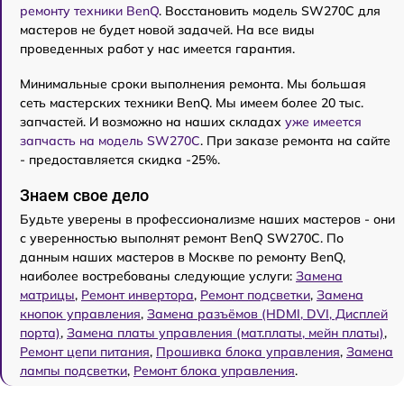
ремонту техники BenQ
. Восстановить модель SW270C для
мастеров не будет новой задачей. На все виды
проведенных работ у нас имеется гарантия.
Минимальные сроки выполнения ремонта. Мы большая
сеть мастерских техники BenQ. Мы имеем более 20 тыс.
запчастей. И возможно на наших складах
уже имеется
запчасть на модель SW270C
. При заказе ремонта на сайте
- предоставляется скидка -25%.
Знаем свое дело
Будьте уверены в профессионализме наших мастеров - они
с уверенностью выполнят ремонт BenQ SW270C. По
данным наших мастеров в Москве по ремонту BenQ,
наиболее востребованы следующие услуги:
Замена
матрицы
,
Ремонт инвертора
,
Ремонт подсветки
,
Замена
кнопок управления
,
Замена разъёмов (HDMI, DVI, Дисплей
порта)
,
Замена платы управления (мат.платы, мейн платы)
,
Ремонт цепи питания
,
Прошивка блока управления
,
Замена
лампы подсветки
,
Ремонт блока управления
.