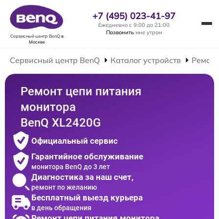
+7 (495) 023-41-97
Ежедневно с 9:00 до 21:00
Позвонить
мне утром
Сервисный центр BenQ
в
Москве
Сервисный центр BenQ
Каталог устройств
Ремонт
Ремонт цепи питания
монитора
BenQ XL2420G
Официальный сервис
Гарантийное обслуживание
монитора BenQ до 3 лет
Диагностика за наш счет,
ремонт по желанию
Бесплатный выезд курьера
в день обращения
Ремонт цепи питания монитора