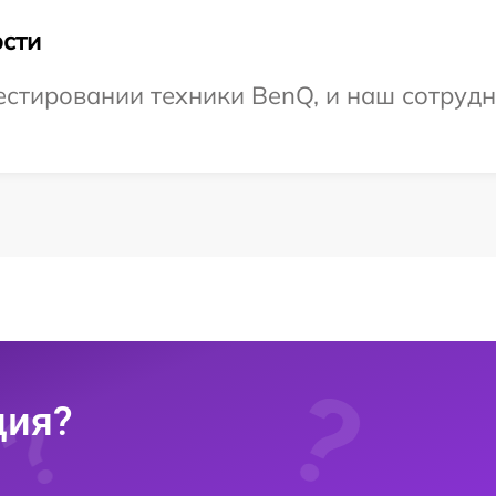
сти
тировании техники BenQ, и наш сотрудни
ция?