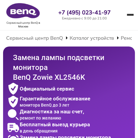
+7 (495) 023-41-97
Ежедневно с 9:00 до 21:00
Сервисный центр BenQ
в
Москве
Сервисный центр BenQ
Каталог устройств
Ремонт
Замена лампы подсветки
монитора
BenQ Zowie XL2546K
Официальный сервис
Гарантийное обслуживание
монитора BenQ до 3 лет
Диагностика за наш счет,
ремонт по желанию
Бесплатный выезд курьера
в день обращения
Замена лампы подсветки монитора